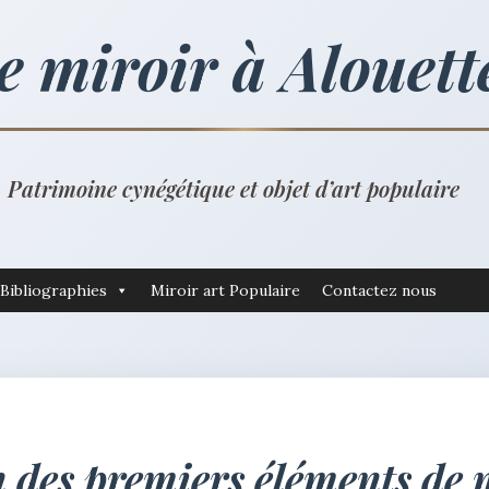
e miroir à Alouett
Patrimoine cynégétique et objet d’art populaire
Bibliographies
Miroir art Populaire
Contactez nous
 des premiers éléments de 