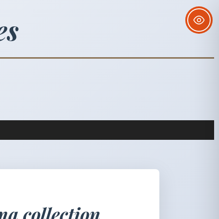
es
ma collection