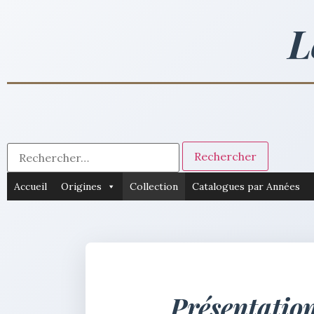
L
Accueil
Origines
Collection
Catalogues par Années
Présentation